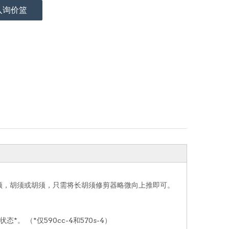
入询价篮
胡须，胡须或胡须，只需将长胡须修剪器略微向上推即可。
。 （*仅590cc-4和570s-4）